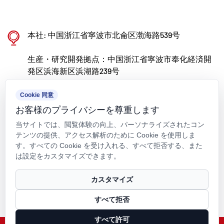
ポリマー製バルブ、パイプ、継手の研究開発と製
造で世界的に認められるリーダーになることを目
本社: 中国浙江省寧波市北侖区渤海路539号
標に、分野を超えて優秀な人材を惹きつけ、製品
生産・研究開発拠点：中国浙江省寧波市奉化経済開
革新とブランド開発を継続的に推進することに取
発区浜海新区浜湖路239号
り組んでいます。
kxpv@kxpv.com
Cookie 同意
お客様のプライバシーを尊重します
+86-18067123177
当サイトでは、閲覧体験の向上、パーソナライズされたコン
テンツの提供、アクセス解析のために Cookie を使用しま
す。すべての Cookie を受け入れる、すべて拒否する、また
は設定をカスタマイズできます。
著作権 © Kaixin Pipeline Technologies Co., Ltd. 著作権はすべて留保
カスタマイズ
されています.
すべて拒否
Technical Support ：
Smart Cloud
すべて許可