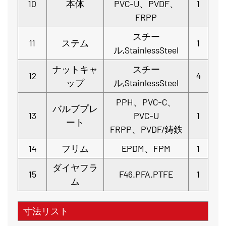
10
本体
PVC-U、PVDF、
1
FRPP
スチー
11
ステム
1
ル,StainlessSteel
ナットキャ
スチー
12
4
ップ
ル,StainlessSteel
PPH、PVC-C、
バルブプレ
13
PVC-U
1
ート
FRPP、PVDF/鋳鉄
14
フリム
EPDM、FPM
1
ダイヤフラ
15
F46.PFA.PTFE
1
ム
寸法リスト