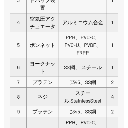
3
ドバック装
1
置
空気圧アク
4
アルミニウム合金
1
チュエータ
PPH、PVC-C、
5
ボンネット
PVC-U、PVDF、
1
FRPP
ヨークナッ
6
SS鋼、
スチール
1
ト
7
プラテン
Q345、SS鋼
2
スチー
8
ネジ
4
ル,StainlessSteel
9
プラテン
Q345、SS鋼
2
PPH、PVC-C、