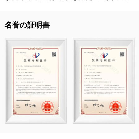
熟度レベル 2。
当社は、プラスチック製のバルブ、パイプ、管継
名誉の証明書
手、耐食性ポンプなど、化学用途向けの非金属耐
食性製品の開発、製造、供給を専門としていま
す。当社の製品ポートフォリオは、PVC-C、PVC-
U、PVDF、PPH、FRPP などの材料に及び、幅広
い種類と仕様を備えています。特に、当社のバタ
フライバルブは直径 DN1000 に達することがで
き、パイプと継手は最大 DN800 まで拡張できる
ため、市場のギャップに対処し、業界での競争力
を維持できます。
Kaixin は、「テクノロジー主導、時代と歩調を合
わせる」という原則のもと、年間 1,000 万人民元
近くを研究開発に割り当てています。当社は、標