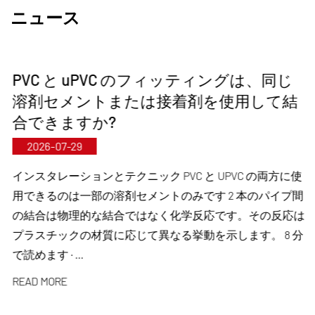
準化された自動製造と輸入原材料の厳格な調達を
ニュース
通じて、優れた製品品質を保証します。当社の国
際開発戦略に沿って、当社は世界市場の動向を継
PVC と uPVC のフィッティングは、同じ
続的に監視し、デジタルチャネルを活用して高品
溶剤セメントまたは接着剤を使用して結
質の「中国製」製品を世界中のお客様にお届けし
合できますか?
ています。
2026-07-29
寧波・奉化研究開発・生産基地
総投資額2億人民元で、開新超純管技術（寧波）
インスタレーションとテクニック PVC と UPVC の両方に使
用できるのは一部の溶剤セメントのみです 2 本のパイプ間
有限公司は大学や研究機関と協力して新たな材料
の結合は物理的な結合ではなく化学反応です。その反応は
研究所を設立し、近代的な製造基地を建設し、改
プラスチックの材質に応じて異なる挙動を示します。 8 分
質プラスチック用に8基、ポリマー材料用に8基の
で読めます · ...
全自動生産ラインを設置した。この施設は、新し
READ MORE
い改質プラスチックとポリマー材料の研究開発、
生産、応用に特化しています。 Kaixin はまた、