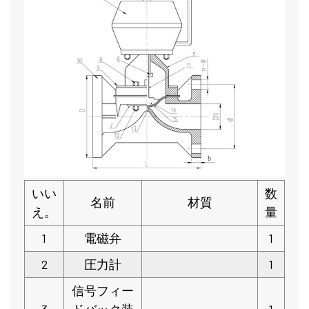
いい
数
名前
材質
え。
量
1
電磁弁
1
2
圧力計
1
信号フィー