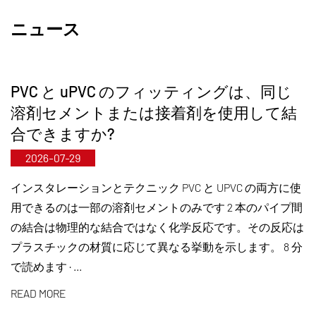
近くを研究開発に割り当てています。当社は、標
準化された自動製造と輸入原材料の厳格な調達を
ニュース
通じて、優れた製品品質を保証します。当社の国
際開発戦略に沿って、当社は世界市場の動向を継
PVC と uPVC のフィッティングは、同じ
続的に監視し、デジタルチャネルを活用して高品
溶剤セメントまたは接着剤を使用して結
質の「中国製」製品を世界中のお客様にお届けし
合できますか?
ています。
2026-07-29
寧波・奉化研究開発・生産基地
総投資額2億人民元で、開新超純管技術（寧波）
インスタレーションとテクニック PVC と UPVC の両方に使
用できるのは一部の溶剤セメントのみです 2 本のパイプ間
有限公司は大学や研究機関と協力して新たな材料
の結合は物理的な結合ではなく化学反応です。その反応は
研究所を設立し、近代的な製造基地を建設し、改
プラスチックの材質に応じて異なる挙動を示します。 8 分
質プラスチック用に8基、ポリマー材料用に8基の
で読めます · ...
全自動生産ラインを設置した。この施設は、新し
READ MORE
い改質プラスチックとポリマー材料の研究開発、