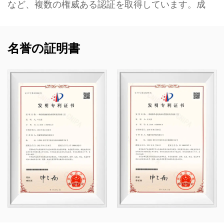
など、複数の権威ある認証を取得しています。成
熟度レベル 2。
当社は、プラスチック製のバルブ、パイプ、管継
名誉の証明書
手、耐食性ポンプなど、化学用途向けの非金属耐
食性製品の開発、製造、供給を専門としていま
す。当社の製品ポートフォリオは、PVC-C、PVC-
U、PVDF、PPH、FRPP などの材料に及び、幅広
い種類と仕様を備えています。特に、当社のバタ
フライバルブは直径 DN1000 に達することがで
き、パイプと継手は最大 DN800 まで拡張できる
ため、市場のギャップに対処し、業界での競争力
を維持できます。
Kaixin は、「テクノロジー主導、時代と歩調を合
わせる」という原則のもと、年間 1,000 万人民元