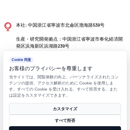
生産、応用に特化しています。 Kaixin はまた、
ポリマー製バルブ、パイプ、継手の研究開発と製
造で世界的に認められるリーダーになることを目
本社: 中国浙江省寧波市北侖区渤海路539号
標に、分野を超えて優秀な人材を惹きつけ、製品
生産・研究開発拠点：中国浙江省寧波市奉化経済開
革新とブランド開発を継続的に推進することに取
発区浜海新区浜湖路239号
り組んでいます。
kxpv@kxpv.com
Cookie 同意
お客様のプライバシーを尊重します
+86-18067123177
当サイトでは、閲覧体験の向上、パーソナライズされたコン
テンツの提供、アクセス解析のために Cookie を使用しま
す。すべての Cookie を受け入れる、すべて拒否する、また
は設定をカスタマイズできます。
著作権 © Kaixin Pipeline Technologies Co., Ltd. 著作権はすべて留保
カスタマイズ
されています.
すべて拒否
Technical Support ：
Smart Cloud