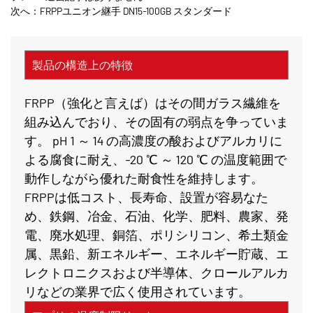
次へ：FRPPユニオン継手 DN15-100GB スタンダード
製品の構造上の特徴
FRPP（強化と言えば）はその間ガラス繊維を
組み込んでおり、その固有の弱点を争っていま
す。 pH 1 ～ 14 の高濃度の酸およびアルカリに
よる腐食に耐え、-20 ℃ ～ 120 ℃ の温度範囲で
動作しながら優れた耐食性を維持します。
FRPPは低コスト、長寿命、設置が容易なた
め、鉄鋼、冶金、石油、化学、肥料、農家、発
電、廃水処理、銅箔、ポリシリコン、希土類金
属、黒鉛、新エネルギー、エネルギー貯蔵、エ
レクトロニクスおよび半導体、クロールアルカ
リなどの業界で広く使用されています。