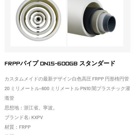
FRPPパイプ DN15-600GB スタンダード
カスタムメイドの最新デザイン白色高圧 FRPP 円形楕円管
20 ミリメートル-600 ミリメートル PN10 闇プラスチック灌
漑管
思想地：浙江省。寧波。
ブランド名: KXPV
材質：FRPP