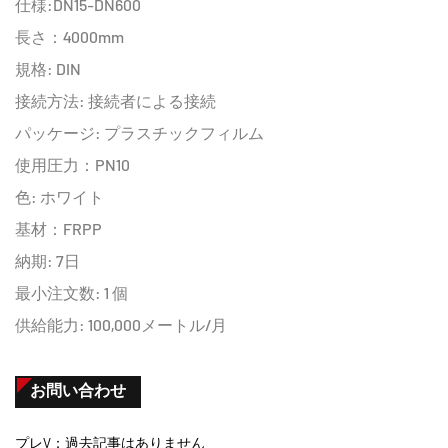
仕様:DN15-DN600
長さ：4000mm
規格: DIN
接続方法: 接続者による接続
パッケージ: プラスチックフィルム
使用圧力：PN10
色: ホワイト
基材：FRPP
納期: 7日
最小注文数: 1 個
供給能力: 100,000メートル/月
お問い合わせ
プレV：過去記事はありません