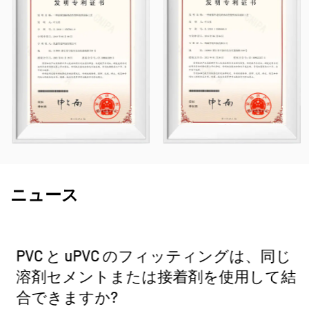
い種類と仕様を備えています。特に、当社のバタ
フライバルブは直径 DN1000 に達することがで
き、パイプと継手は最大 DN800 まで拡張できる
ため、市場のギャップに対処し、業界での競争力
を維持できます。
Kaixin は、「テクノロジー主導、時代と歩調を合
わせる」という原則のもと、年間 1,000 万人民元
近くを研究開発に割り当てています。当社は、標
準化された自動製造と輸入原材料の厳格な調達を
ニュース
通じて、優れた製品品質を保証します。当社の国
際開発戦略に沿って、当社は世界市場の動向を継
PVC と uPVC のフィッティングは、同じ
続的に監視し、デジタルチャネルを活用して高品
溶剤セメントまたは接着剤を使用して結
質の「中国製」製品を世界中のお客様にお届けし
合できますか?
ています。