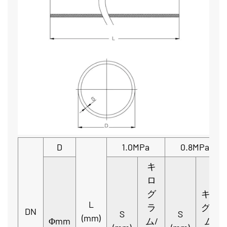
D
1.0MPa
0.8MPa
キ
ロ
グ
キロ
L
ラ
グラ
DN
S
S
(mm)
Φmm
ム/
ム/