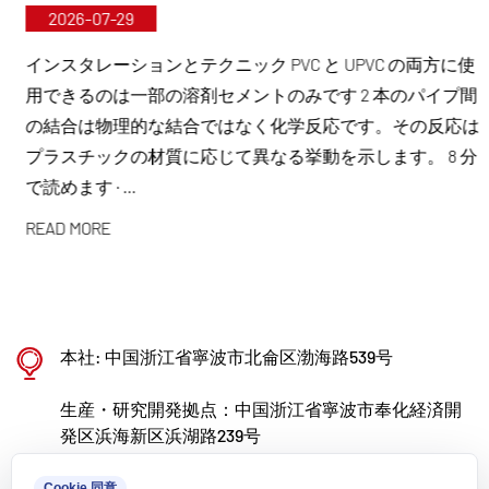
2026-07-29
寧波・奉化研究開発・生産基地
総投資額2億人民元で、開新超純管技術（寧波）
インスタレーションとテクニック PVC と UPVC の両方に使
用できるのは一部の溶剤セメントのみです 2 本のパイプ間
有限公司は大学や研究機関と協力して新たな材料
の結合は物理的な結合ではなく化学反応です。その反応は
研究所を設立し、近代的な製造基地を建設し、改
プラスチックの材質に応じて異なる挙動を示します。 8 分
質プラスチック用に8基、ポリマー材料用に8基の
で読めます · ...
全自動生産ラインを設置した。この施設は、新し
READ MORE
い改質プラスチックとポリマー材料の研究開発、
生産、応用に特化しています。 Kaixin はまた、
ポリマー製バルブ、パイプ、継手の研究開発と製
造で世界的に認められるリーダーになることを目
本社: 中国浙江省寧波市北侖区渤海路539号
標に、分野を超えて優秀な人材を惹きつけ、製品
生産・研究開発拠点：中国浙江省寧波市奉化経済開
革新とブランド開発を継続的に推進することに取
発区浜海新区浜湖路239号
り組んでいます。
kxpv@kxpv.com
Cookie 同意