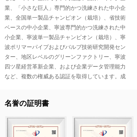
業、「小さな巨人」専門的かつ洗練された中小企
業、全国単一製品チャンピオン（栽培）、省技術
ベースの中小企業、寧波専門的かつ洗練された中
小企業、寧波単一製品チャンピオン（栽培）、寧
波ポリマーパイプおよびバルブ技術研究開発セン
ター、地区レベルのグリーンファクトリー、寧波
四ツ星経営革新企業、および企業データ管理能力
など、複数の権威ある認証を取得しています。成
熟度レベル 2。
当社は、プラスチック製のバルブ、パイプ、管継
名誉の証明書
手、耐食性ポンプなど、化学用途向けの非金属耐
食性製品の開発、製造、供給を専門としていま
す。当社の製品ポートフォリオは、PVC-C、PVC-
U、PVDF、PPH、FRPP などの材料に及び、幅広