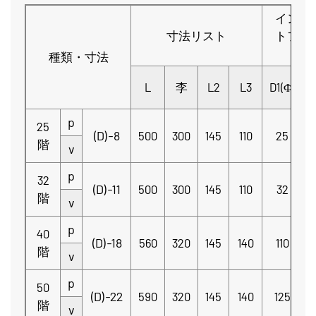
インレ
寸法リスト
トフラ
ジ
種類・寸法
L
李
L2
L3
D1(Φ)
p
25
(D)-8
500
300
145
110
25
階
v
p
32
(D)-11
500
300
145
110
32
階
v
p
40
(D)-18
560
320
145
140
110
階
Φ
v
p
50
(D)-22
590
320
145
140
125
階
Φ
v