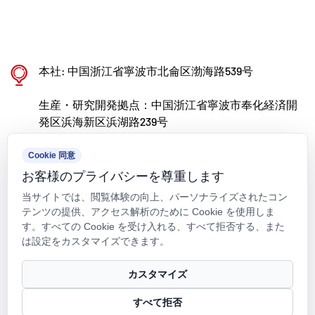
生産、応用に特化しています。 Kaixin はまた、
ポリマー製バルブ、パイプ、継手の研究開発と製
造で世界的に認められるリーダーになることを目
本社: 中国浙江省寧波市北侖区渤海路539号
標に、分野を超えて優秀な人材を惹きつけ、製品
生産・研究開発拠点：中国浙江省寧波市奉化経済開
革新とブランド開発を継続的に推進することに取
発区浜海新区浜湖路239号
り組んでいます。
kxpv@kxpv.com
Cookie 同意
お客様のプライバシーを尊重します
+86-18067123177
当サイトでは、閲覧体験の向上、パーソナライズされたコン
テンツの提供、アクセス解析のために Cookie を使用しま
す。すべての Cookie を受け入れる、すべて拒否する、また
は設定をカスタマイズできます。
著作権 © Kaixin Pipeline Technologies Co., Ltd. 著作権はすべて留保
カスタマイズ
されています.
すべて拒否
Technical Support ：
Smart Cloud