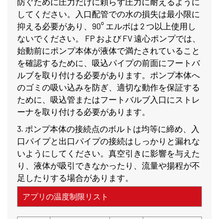
防ぐために圧力だけに頼らず圧力に耐えるように
してください。入口配管での水の損失は最小限に
抑える必要があり、90° エルボは 2 つ以上使用し
ないでください。 FP および FV 遠心ポンプでは、
始動前にポンプ本体が液体で満たされていること
を確認するために、吸込パイプの前面にフートバ
ルブを取り付ける必要があります。ポンプ本体へ
のゴミの吸い込みを防ぎ、適切な動作を保証する
ために、吸込管またはフートバルブ入口にストレ
ーナを取り付ける必要があります。
3. ポンプ本体の接続点のボルトは均等に締め、入
口パイプと出口パイプの接続はしっかりと漏れな
いようにしてください。真空引きに影響を与えた
り、液体が吸引できなかったり、流量や揚程が不
足したりする場合があります。
アプリの温度制限リスト