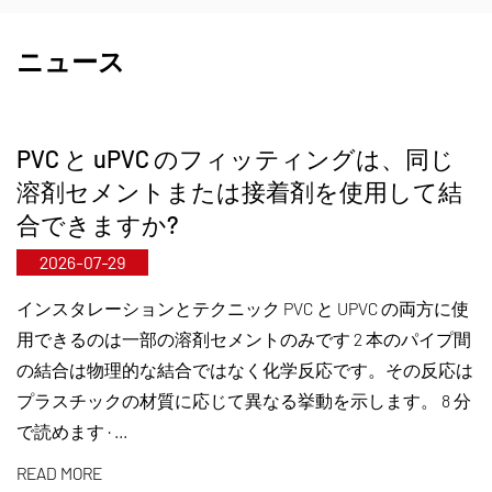
近くを研究開発に割り当てています。当社は、標
準化された自動製造と輸入原材料の厳格な調達を
ニュース
通じて、優れた製品品質を保証します。当社の国
際開発戦略に沿って、当社は世界市場の動向を継
PVC と uPVC のフィッティングは、同じ
続的に監視し、デジタルチャネルを活用して高品
溶剤セメントまたは接着剤を使用して結
質の「中国製」製品を世界中のお客様にお届けし
合できますか?
ています。
2026-07-29
寧波・奉化研究開発・生産基地
総投資額2億人民元で、開新超純管技術（寧波）
インスタレーションとテクニック PVC と UPVC の両方に使
用できるのは一部の溶剤セメントのみです 2 本のパイプ間
有限公司は大学や研究機関と協力して新たな材料
の結合は物理的な結合ではなく化学反応です。その反応は
研究所を設立し、近代的な製造基地を建設し、改
プラスチックの材質に応じて異なる挙動を示します。 8 分
質プラスチック用に8基、ポリマー材料用に8基の
で読めます · ...
全自動生産ラインを設置した。この施設は、新し
READ MORE
い改質プラスチックとポリマー材料の研究開発、