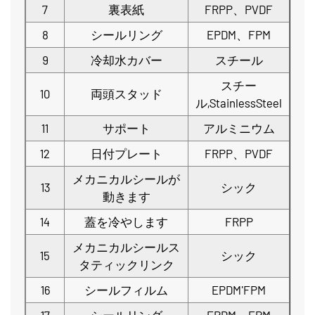
7
裏表紙
FRPP、PVDF
8
シールリング
EPDM、FPM
9
冷却水カバー
スチール
スチー
10
両頭スタッド
ル,StainlessSteel
11
サポート
アルミニウム
12
日付プレート
FRPP、PVDF
メカニカルシールが
13
シック
動きます
14
蓋を冷やします
FRPP
メカニカルシールス
15
シック
タティックリンク
16
シールフィルム
EPDM'FPM
17
シールリング
EPDM、FPM