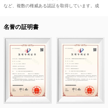
など、複数の権威ある認証を取得しています。成
熟度レベル 2。
当社は、プラスチック製のバルブ、パイプ、管継
名誉の証明書
手、耐食性ポンプなど、化学用途向けの非金属耐
食性製品の開発、製造、供給を専門としていま
す。当社の製品ポートフォリオは、PVC-C、PVC-
U、PVDF、PPH、FRPP などの材料に及び、幅広
い種類と仕様を備えています。特に、当社のバタ
フライバルブは直径 DN1000 に達することがで
き、パイプと継手は最大 DN800 まで拡張できる
ため、市場のギャップに対処し、業界での競争力
を維持できます。
Kaixin は、「テクノロジー主導、時代と歩調を合
わせる」という原則のもと、年間 1,000 万人民元