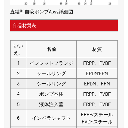
直結型自吸ポンプAssy詳細図
部品材質表
いい
名前
材質
え。
1
インレットフランジ
FRPP、PVDF
2
シールリング
EPDM'FPM
3
シールリング
EPDM、FPM
4
ポンプ本体
FRPP、PVDF
5
液体注入蓋
FRPP、PVDF
FRPP/スチール
6
インペラシャフト
PVDFスチール